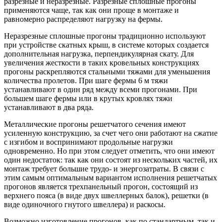
разрезные и неразрезные. Разрезные сплошные прогоны
применяются чаще, так как они проще в монтаже и
равномерно распределяют нагрузку на фермы.
Неразрезные сплошные прогоны традиционно используют
при устройстве скатных крыш, в системе которых создается
дополнительная нагрузка, перпендикулярная скату. Для
увеличения жесткости в таких кровельных конструкциях
прогоны раскрепляются стальными тяжами для уменьшения
количества пролетов. При шаге фермы 6 м тяжи
устанавливают в один ряд между всеми прогонами. При
большем шаге фермы или в крутых кровлях тяжи
устанавливают в два ряда.
Металлические прогоны решетчатого сечения имеют
усиленную конструкцию, за счет чего они работают на сжатие
с изгибом и воспринимают продольные нагрузки
одновременно. Но при этом следует отметить, что они имеют
один недостаток: так как они состоят из нескольких частей, их
монтаж требует большие трудо- и энергозатраты. В связи с
этим самым оптимальным вариантом исполнения решетчатых
прогонов является трехпанельный прогон, состоящий из
верхнего пояса (в виде двух швеллерных балок), решетки (в
виде одиночного гнутого швеллера) и раскосы.
Возможно изготовление прогонов, как по стандартным, так и